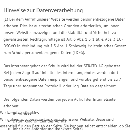
Hinweise zur Datenverarbeitung
(1) Bei dem Aufruf unserer Website werden personenbezogene Daten
erhoben. Dies ist aus technischen Gründen erforderlich, um Ihnen
unsere Website anzuzeigen und die Stabilität und Sicherheit zu
gewährleisten. Rechtsgrundlage ist Art. 6 Abs. 1 S. 1 lit. e, Abs. 3 EU-
DSGVO in Verbindung mit § 3 Abs. 1 Schleswig-Holsteinisches Gesetz
zum Schutz personenbezogener Daten (LDSG).
Das Internetangebot der Schule wird bei der STRATO AG gehostet.
Bei jedem Zugriff auf Inhalte des Internetangebotes werden dort
personenbezogene Daten empfangen und vorübergehend bis zu 7
Tage über sogenannte Protokoll- oder Log-Dateien gespeichert.
Die folgenden Daten werden bei jedem Aufruf der Internetseite
erhoben:
Wir benutzen Cookies
IP-Adresse
Wir nutzen sog. Session-Cookies auf unserer Website. Diese sind
Datum und Uhrzeit des Abrufs
essenziell für den Betrieb der Seite. Sie können selbst entscheiden, ob Si
Inhalt der Anforderung (konkrete Seite)