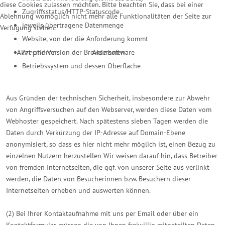
diese Cookies zulassen möchten. Bitte beachten Sie, dass bei einer
Zugriffsstatus/HTTP-Statuscode
Ablehnung womöglich nicht mehr alle Funktionalitäten der Seite zur
jeweils übertragene Datenmenge
Verfügung stehen.
Website, von der die Anforderung kommt
Akzeptieren
Ablehnen
Art und Version der Browsersoftware
Betriebssystem und dessen Oberfläche
Aus Gründen der technischen Sicherheit, insbesondere zur Abwehr
von Angriffsversuchen auf den Webserver, werden diese Daten vom
Webhoster gespeichert. Nach spätestens sieben Tagen werden die
Daten durch Verkürzung der IP-Adresse auf Domain-Ebene
anonymisiert, so dass es hier nicht mehr möglich ist, einen Bezug zu
einzelnen Nutzern herzustellen Wir weisen darauf hin, dass Betreiber
von fremden Internetseiten, die ggf. von unserer Seite aus verlinkt
werden, die Daten von Besucherinnen bzw. Besuchern dieser
Internetseiten erheben und auswerten können.
(2) Bei Ihrer Kontaktaufnahme mit uns per Email oder über ein