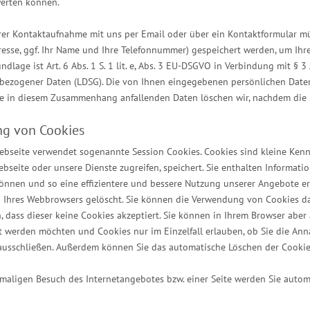
erten können.
hrer Kontaktaufnahme mit uns per Email oder über ein Kontaktformular müs
resse, ggf. Ihr Name und Ihre Telefonnummer) gespeichert werden, um I
ndlage ist Art. 6 Abs. 1 S. 1 lit. e, Abs. 3 EU-DSGVO in Verbindung mit § 
bezogener Daten (LDSG). Die von Ihnen eingegebenen persönlichen Dat
e in diesem Zusammenhang anfallenden Daten löschen wir, nachdem die Sp
g von Cookies
bseite verwendet sogenannte Session Cookies. Cookies sind kleine Kennu
bseite oder unsere Dienste zugreifen, speichert. Sie enthalten Informati
önnen und so eine effizientere und bessere Nutzung unserer Angebote er
n Ihres Webbrowsers gelöscht. Sie können die Verwendung von Cookies da
n, dass dieser keine Cookies akzeptiert. Sie können in Ihrem Browser aber
t werden möchten und Cookies nur im Einzelfall erlauben, ob Sie die An
ausschließen. Außerdem können Sie das automatische Löschen der Cookie
maligen Besuch des Internetangebotes bzw. einer Seite werden Sie auto