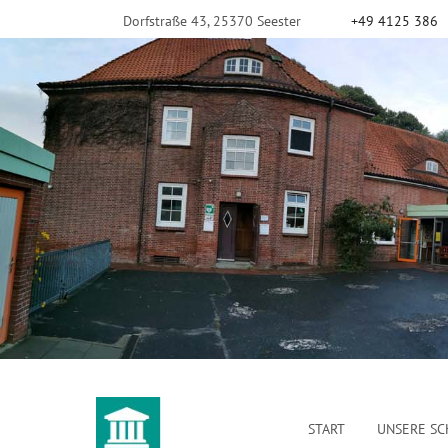
Dorfstraße 43, 25370 Seester
+49 4125 386
START
UNSERE SC