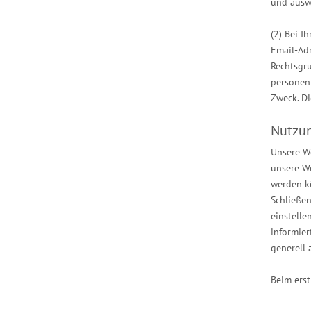
und ausw
(2) Bei I
Email-Ad
Rechtsgru
personen
Zweck. Di
Nutzun
Unsere We
unsere We
werden k
Schließe
einstelle
informier
generell 
Beim erst