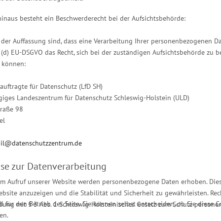
inaus besteht ein Beschwerderecht bei der Aufsichtsbehörde:
der Auffassung sind, dass eine Verarbeitung Ihrer personenbezogenen Da
 (d) EU-DSGVO das Recht, sich bei der zuständigen Aufsichtsbehörde zu 
n können:
uftragte für Datenschutz (LfD SH)
iges Landeszentrum für Datenschutz Schleswig-Holstein (ULD)
traße 98
el
il@datenschutzzentrum.de
se zur Datenverarbeitung
em Aufruf unserer Website werden personenbezogene Daten erhoben. Dies 
bsite anzuzeigen und die Stabilität und Sicherheit zu gewährleisten. Recht
l für den Betrieb der Seite. Sie können selbst entscheiden, ob Sie diese 
dung mit § 3 Abs. 1 Schleswig-Holsteinisches Gesetz zum Schutz person
en.