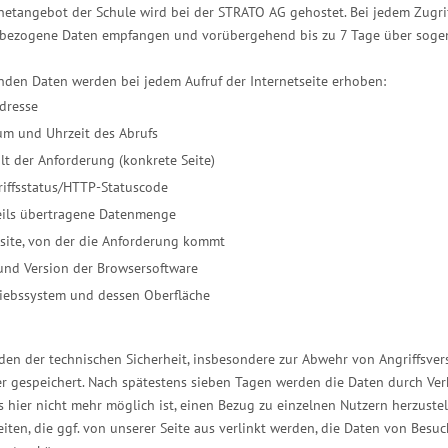
netangebot der Schule wird bei der STRATO AG gehostet. Bei jedem Zugri
bezogene Daten empfangen und vorübergehend bis zu 7 Tage über sogena
nden Daten werden bei jedem Aufruf der Internetseite erhoben:
dresse
um und Uhrzeit des Abrufs
lt der Anforderung (konkrete Seite)
iffsstatus/HTTP-Statuscode
eils übertragene Datenmenge
site, von der die Anforderung kommt
und Version der Browsersoftware
riebssystem und dessen Oberfläche
den der technischen Sicherheit, insbesondere zur Abwehr von Angriffsve
r gespeichert. Nach spätestens sieben Tagen werden die Daten durch Ver
s hier nicht mehr möglich ist, einen Bezug zu einzelnen Nutzern herzuste
eiten, die ggf. von unserer Seite aus verlinkt werden, die Daten von Bes