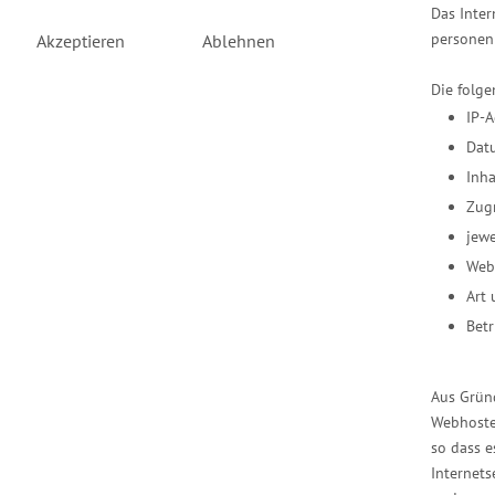
Das Inter
personen
Akzeptieren
Ablehnen
Die folge
IP-A
Dat
Inha
Zugr
jew
Web
Art 
Bet
Aus Grün
Webhoste
so dass e
Internets