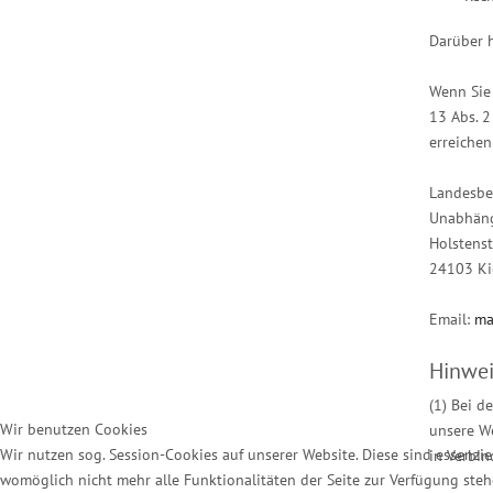
Darüber h
Wenn Sie 
13 Abs. 2
erreiche
Landesbea
Unabhäng
Holstens
24103 Ki
Email:
ma
Hinwei
(1) Bei d
Wir benutzen Cookies
unsere We
Wir nutzen sog. Session-Cookies auf unserer Website. Diese sind essenziel
in Verbin
womöglich nicht mehr alle Funktionalitäten der Seite zur Verfügung steh