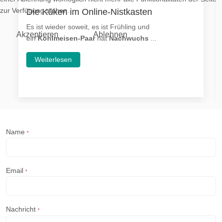
zur Verfügung stehen.
Die Küken im Online-Nistkasten
Es ist wieder soweit, es ist Frühling und
Akzeptieren
Ablehnen
ein
Kohlmeisen-Paar
hat
Nachwuchs
...
Weiterlesen
Name
*
Email
*
Nachricht
*