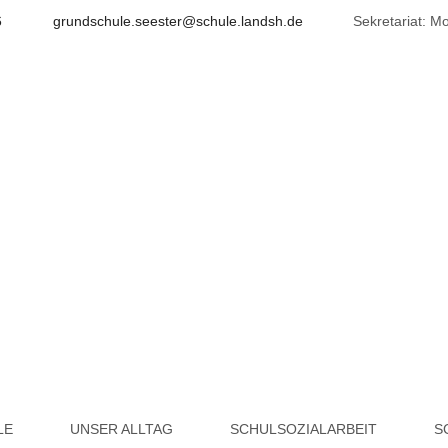
6
grundschule.seester@schule.landsh.de
Sekretariat: Mo
Grundschule Seester
LE
UNSER ALLTAG
SCHULSOZIALARBEIT
S