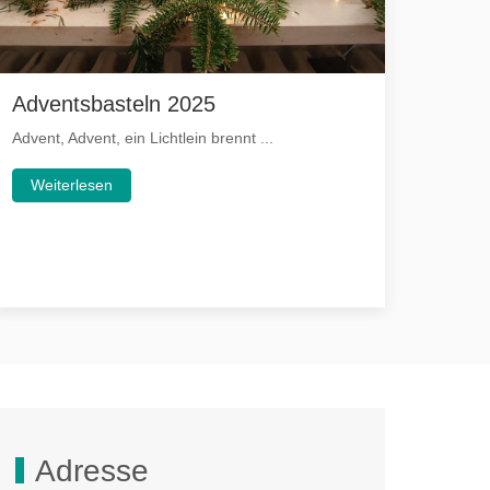
Adventsbasteln 2025
Sees
Advent, Advent, ein Lichtlein brennt ...
In See
Weiterlesen
Wei
Adresse