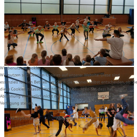
Wir benutzen Cookies
Wir nutzen sog. Session-Cookies auf unserer Website. Diese sind
essenziell für den Betrieb der Seite. Sie können selbst entscheiden, ob Si
diese Cookies zulassen möchten. Bitte beachten Sie, dass bei einer
Ablehnung womöglich nicht mehr alle Funktionalitäten der Seite zur
Verfügung stehen.
Akzeptieren
Ablehnen