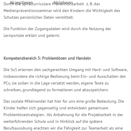
Akzeptieren
Ablehnen
Durch die spiralcurriculare Präventionsarbeit z. B. das
Medienpräventionsseminar wird den Kindern die Wichtigkeit des
Schutzes persönlicher Daten vermittelt.
Die Funktion der Zugangsdaten wird durch die Nutzung der
Lernportale erklärt und gelernt.
Kompetenzbereich 5: Problemlösen und Handeln
Die SuS erlernen den sachgerechten Umgang mit Hard- und Software,
insbesondere die richtige Bedienung beim Ein- und Ausschalten des
PCs, sie sollen in die Lage versetzt werden, eigene Texte zu
schreiben, grundlegend zu formatieren und abzuspeichern.
Das soziale Miteinander hat hier für uns eine große Bedeutung. Die
Kinder helfen sich gegenseitig und entwickeln gemeinsam
Problemlösestrategien. Als Anbahnung für die Projektarbeit in der
weiterführenden Schule und in Hinblick auf die spätere
Berufsausübung erachten wir die Fähigkeit zur Teamarbeit als eine