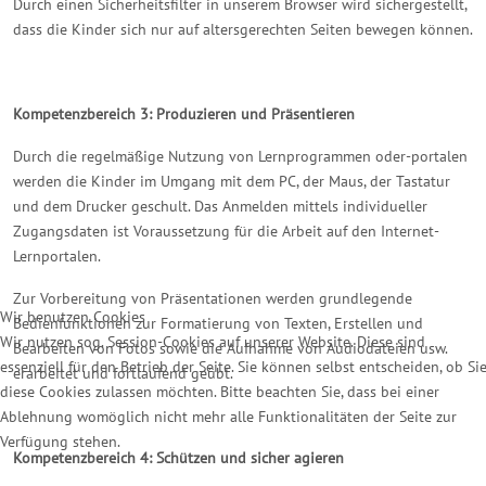
Durch einen Sicherheitsfilter in unserem Browser wird sichergestellt,
dass die Kinder sich nur auf altersgerechten Seiten bewegen können.
Kompetenzbereich 3: Produzieren und Präsentieren
Durch die regelmäßige Nutzung von Lernprogrammen oder-portalen
werden die Kinder im Umgang mit dem PC, der Maus, der Tastatur
und dem Drucker geschult. Das Anmelden mittels individueller
Zugangsdaten ist Voraussetzung für die Arbeit auf den Internet-
Lernportalen.
Zur Vorbereitung von Präsentationen werden grundlegende
Wir benutzen Cookies
Bedienfunktionen zur Formatierung von Texten, Erstellen und
Wir nutzen sog. Session-Cookies auf unserer Website. Diese sind
Bearbeiten von Fotos sowie die Aufnahme von Audiodateien usw.
essenziell für den Betrieb der Seite. Sie können selbst entscheiden, ob Si
erarbeitet und fortlaufend geübt.
diese Cookies zulassen möchten. Bitte beachten Sie, dass bei einer
Ablehnung womöglich nicht mehr alle Funktionalitäten der Seite zur
Verfügung stehen.
Kompetenzbereich 4: Schützen und sicher agieren