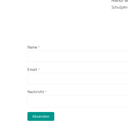
Hierfür w
Schuljahr
Name
*
Email
*
Nachricht
*
Absenden