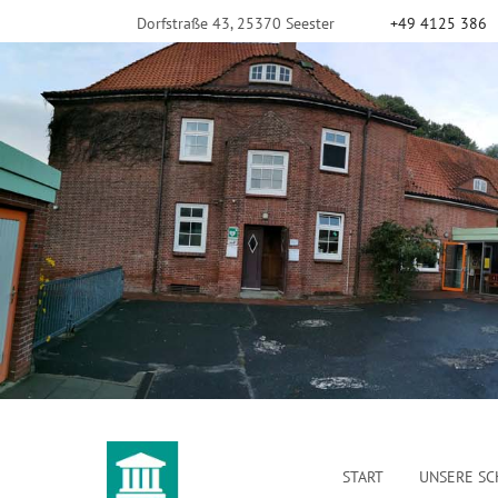
Dorfstraße 43, 25370 Seester
+49 4125 386
START
UNSERE SC