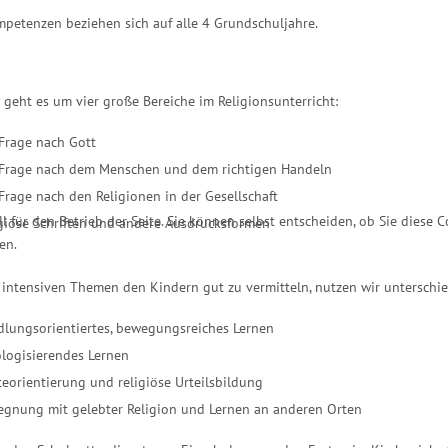
petenzen beziehen sich auf alle 4 Grundschuljahre.
h geht es um vier große Bereiche im Religionsunterricht:
Frage nach Gott
 Frage nach dem Menschen und dem richtigen Handeln
Frage nach den Religionen in der Gesellschaft
l für den Betrieb der Seite. Sie können selbst entscheiden, ob Sie diese 
giöse Schriften und andere Ausdrucksformen
en.
intensiven Themen den Kindern gut zu vermitteln, nutzen wir unterschi
dlungsorientiertes, bewegungsreiches Lernen
logisierendes Lernen
eorientierung und religiöse Urteilsbildung
egnung mit gelebter Religion und Lernen an anderen Orten