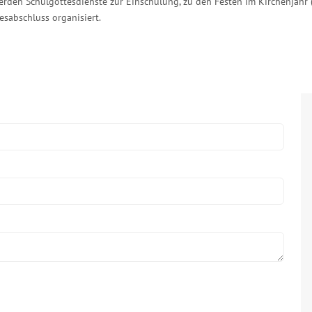
erden Schulgottesdienste zur Einschulung, zu den Festen im Kirchenjahr 
esabschluss organisiert.