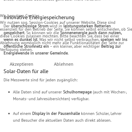
Wir benutzen Cookies
Innovative Energiespeicherung
Wir nutzen sog. Session-Cookies auf unserer Website. Diese sind
Der
überschüssige Strom
wird in
leistungsstarken Batterien
essenziell für den Betrieb der Seite. Sie können selbst entscheiden, ob Si
gespeichert
. So können wir die
Sonnenenergie auch dann nutzen,
diese Cookies zulassen möchten. Bitte beachten Sie, dass bei einer
wenn es dunkel ist
. Was wir nicht selbst verbrauchen,
speisen wir ins
Ablehnung womöglich nicht mehr alle Funktionalitäten der Seite zur
öffentliche Stromnetz ein
– ein kleiner, aber wichtiger
Beitrag zur
Verfügung stehen.
Energiewende in unserer Gemeinde
.
Akzeptieren
Ablehnen
Solar-Daten für alle
Die Messwerte sind für jeden zugänglich:
Alle Daten sind auf unserer
Schulhomepage
(auch mit Wochen-,
Monats- und Jahresübersichten) verfügbar.
Auf einem
Display in der Pausenhalle
können Schüler, Lehrer
und Besucher die aktuellen Daten auch direkt ablesen.